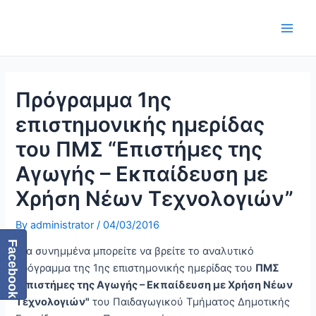
Skip
Post
Main
to
navigation
Men
content
Πρόγραμμα 1ης
επιστημονικής ημερίδας
του ΠΜΣ “Επιστήμες της
Αγωγής – Εκπαίδευση με
Χρήση Νέων Τεχνολογιών”
By
administrator
/
04/03/2016
Facebook
Στα συνημμένα μπορείτε να βρείτε το αναλυτικό
πρόγραμμα της 1ης επιστημονικής ημερίδας του
ΠΜΣ
"Επιστήμες της Αγωγής – Εκπαίδευση με Χρήση Νέων
Τεχνολογιών"
του Παιδαγωγικού Τμήματος Δημοτικής