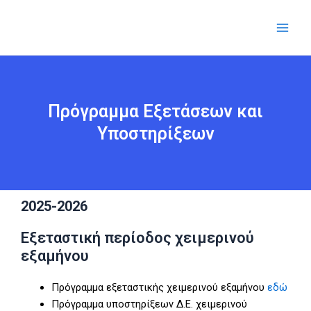
Μετάβαση
Main
στο
Men
περιεχόμενο
Πρόγραμμα Εξετάσεων και
Υποστηρίξεων
2025-2026
Eξεταστική περίοδος χειμερινού
εξαμήνου
Πρόγραμμα εξεταστικής χειμερινού εξαμήνου
εδώ
Πρόγραμμα υποστηρίξεων Δ.Ε. χειμερινού