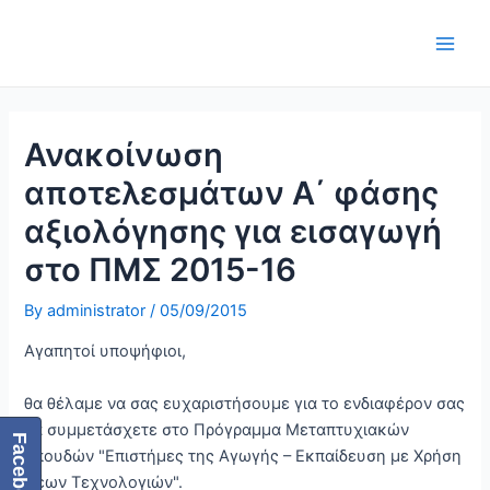
Skip
Post
Main
to
navigation
Men
content
Ανακοίνωση
αποτελεσμάτων Α΄ φάσης
αξιολόγησης για εισαγωγή
στο ΠΜΣ 2015-16
By
administrator
/
05/09/2015
Αγαπητοί υποψήφιοι,
θα θέλαμε να σας ευχαριστήσουμε για το ενδιαφέρον σας
να συμμετάσχετε στο Πρόγραμμα Μεταπτυχιακών
Facebook
Σπουδών "Επιστήμες της Αγωγής – Εκπαίδευση με Χρήση
Νέων Τεχνολογιών".