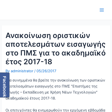
Skip
Post
Main
to
navigation
Men
content
Ανακοίνωση οριστικών
αποτελεσμάτων εισαγωγής
στο ΠΜΣ για το ακαδημαϊκό
έτος 2017-18
By
administrator
/
05/26/2017
Facebook
Στα συνημμένα θα βρείτε την ανακοίνωση των οριστικών
αποτελεσμάτων εισαγωγής στο ΠΜΣ "Επιστήμες της
Αγωγής – Εκπαίδευση με Χρήση Νέων Τεχνολογιών"
ακαδημαϊκού έτους 2017-18.
Οι επιτυχόντες θα ενημερωθούν την ερχόμενη εβδομάδα