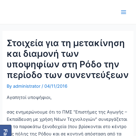
Skip
Post
Main
to
navigation
Men
content
Στοιχεία για τη μετακίνηση
και διαμονή των
υποψηφίων στη Ρόδο την
περίοδο των συνεντεύξεων
By
administrator
/
04/11/2016
Αγαπητοί υποψήφιοι,
σας ενημερώνουμε ότι το ΠΜΣ "Επιστήμες της Αγωγής –
Εκπαίδευση με χρήση Νέων Τεχνολογιών" συνεργάζεται
με τα παρακάτω ξενοδοχεία (που βρίσκονται στο κέντρο
της πόλης της Ρόδου και σε κοντινή απόσταση από τα