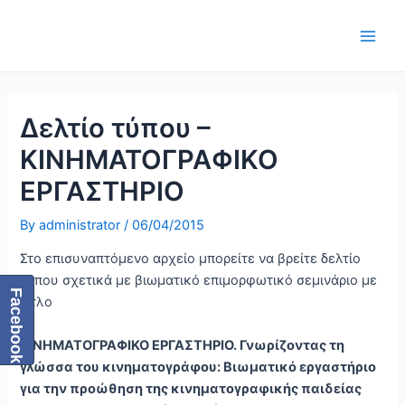
Skip
Post
Main
to
navigation
Men
content
Δελτίο τύπου –
ΚΙΝΗΜΑΤΟΓΡΑΦΙΚΟ
ΕΡΓΑΣΤΗΡΙΟ
By
administrator
/
06/04/2015
Στο επισυναπτόμενο αρχείο μπορείτε να βρείτε δελτίο
τύπου σχετικά με βιωματικό επιμορφωτικό σεμινάριο με
Facebook
τίτλο
ΚΙΝΗΜΑΤΟΓΡΑΦΙΚΟ ΕΡΓΑΣΤΗΡΙΟ. Γνωρίζοντας τη
γλώσσα του κινηματογράφου: Βιωματικό εργαστήριο
για την προώθηση της κινηματογραφικής παιδείας