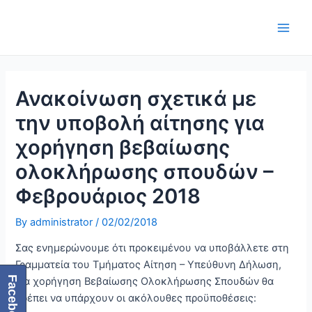
Skip
Post
Main
to
navigation
Men
content
Ανακοίνωση σχετικά με
την υποβολή αίτησης για
χορήγηση βεβαίωσης
ολοκλήρωσης σπουδών –
Φεβρουάριος 2018
By
administrator
/
02/02/2018
Σας ενημερώνουμε ότι προκειμένου να υποβάλλετε στη
Γραμματεία του Τμήματος Αίτηση – Υπεύθυνη Δήλωση,
Facebook
για χορήγηση Βεβαίωσης Ολοκλήρωσης Σπουδών θα
πρέπει να υπάρχουν οι ακόλουθες προϋποθέσεις: