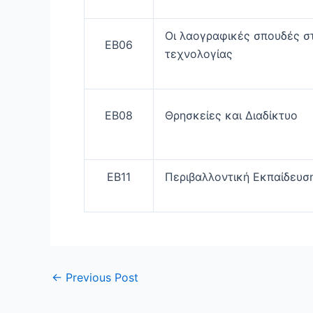
Οι λαογραφικές σπουδές σ
ΕΒ06
τεχνολογίας
ΕΒ08
Θρησκείες και Διαδίκτυο
ΕΒ11
Περιβαλλοντική Εκπαίδευσ
←
Previous Post