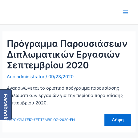
Μετάβαση
Πλοήγηση
Main
στο
δημοσιεύσεων
Men
περιεχόμενο
Πρόγραμμα Παρουσιάσεων
Διπλωματικών Εργασιών
Σεπτεμβρίου 2020
Από
administrator
/
09/23/2020
Ανακοινώνεται το οριστικό πρόγραμμα παρουσίασης
διπλωματικών εργασιών για την περίοδο παρουσίασης
Facebook
Σεπτεμβρίου 2020.
Λήψη
ΠΑΡΟΥΣΙΑΣΕΙΣ-ΣΕΠΤΕΜΒΡΙΟΣ-2020-FN