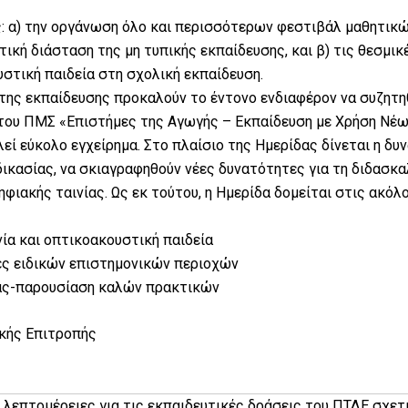
ς: α) την οργάνωση όλο και περισσότερων φεστιβάλ μαθητικ
ική διάσταση της μη τυπικής εκπαίδευσης, και β) τις θεσμικ
υστική παιδεία στη σχολική εκπαίδευση.
 της εκπαίδευσης προκαλούν το έντονο ενδιαφέρον να συζητηθ
 του ΠΜΣ «Επιστήμες της Αγωγής – Εκπαίδευση με Χρήση Νέω
εί εύκολο εγχείρημα. Στο πλαίσιο της Ημερίδας δίνεται η δ
κασίας, να σκιαγραφηθούν νέες δυνατότητες για τη διδασκαλ
ηφιακής ταινίας. Ως εκ τούτου, η Ημερίδα δομείται στις ακόλ
ία και οπτικοακουστική παιδεία
κές ειδικών επιστημονικών περιοχών
νίας-παρουσίαση καλών πρακτικών
κής Επιτροπής
λεπτομέρειες για τις εκπαιδευτικές δράσεις του ΠΤΔΕ σχετ