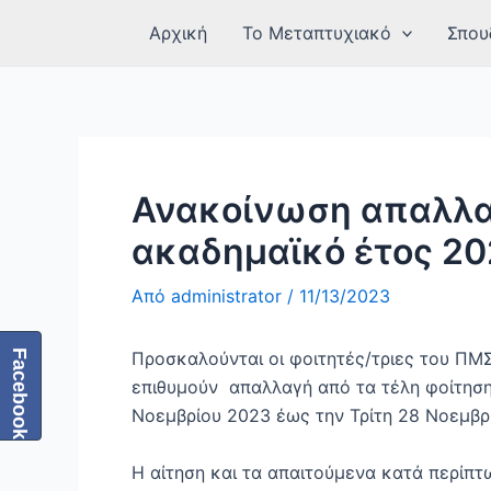
Μετάβαση
Πλοήγηση
Αρχική
Το Μεταπτυχιακό
Σπου
στο
δημοσιεύσεων
περιεχόμενο
Ανακοίνωση απαλλαγ
ακαδημαϊκό έτος 2
Από
administrator
/
11/13/2023
Προσκαλούνται οι φοιτητές/τριες του ΠΜ
Facebook
επιθυμούν
απαλλαγή από τα τέλη φοίτηση
Νοεμβρίου 2023
έως την Τρίτη 28 Νοεμβρ
Η αίτηση και τα απαιτούμενα κατά περίπτ