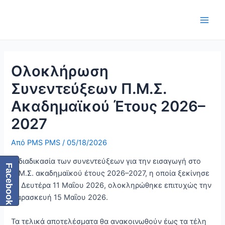
Μετάβαση
Πλοήγηση
Main
στο
δημοσιεύσεων
Men
περιεχόμενο
Ολοκλήρωση
Συνεντεύξεων Π.Μ.Σ.
Ακαδημαϊκού Έτους 2026–
2027
Από
PMS PMS
/
05/18/2026
Η διαδικασία των συνεντεύξεων για την εισαγωγή στο
Facebook
Π.Μ.Σ. ακαδημαϊκού έτους 2026–2027, η οποία ξεκίνησε
τη Δευτέρα 11 Μαΐου 2026, ολοκληρώθηκε επιτυχώς την
Παρασκευή 15 Μαΐου 2026.
Τα τελικά αποτελέσματα θα ανακοινωθούν έως τα τέλη