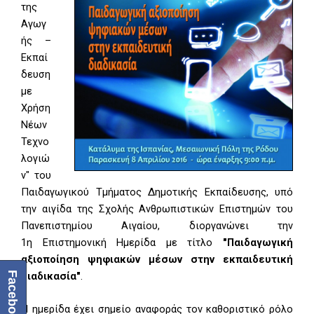
της
Αγωγ
ής –
Εκπαί
δευση
με
Χρήση
Νέων
Τεχνο
λογιώ
ν" του
Παιδαγωγικού Τμήματος Δημοτικής Εκπαίδευσης, υπό
την αιγίδα της Σχολής Ανθρωπιστικών Επιστημών του
Πανεπιστημίου Αιγαίου, διοργανώνει την
1η Επιστημονική Ημερίδα με τίτλο
"Παιδαγωγική
αξιοποίηση ψηφιακών μέσων στην εκπαιδευτική
διαδικασία"
.
Facebook
Η ημερίδα έχει σημείο αναφοράς τον καθοριστικό ρόλο