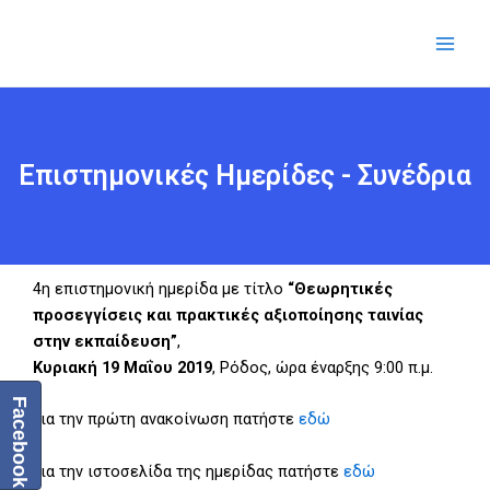
Μετάβαση
Main
στο
Men
περιεχόμενο
Επιστημονικές Ημερίδες - Συνέδρια
4η επιστημονική ημερίδα με τίτλο
“Θεωρητικές
προσεγγίσεις και πρακτικές αξιοποίησης ταινίας
στην εκπαίδευση”
,
Κυριακή 19 Μαΐου 2019
, Ρόδος, ώρα έναρξης 9:00 π.μ.
Facebook
Για την πρώτη ανακοίνωση πατήστε
εδώ
Για την ιστοσελίδα της ημερίδας πατήστε
εδώ