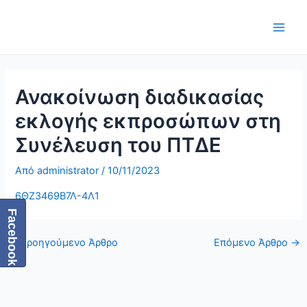
Μετάβαση
Πλοήγηση
Main
στο
δημοσιεύσεων
Men
περιεχόμενο
Ανακοίνωση διαδικασίας
εκλογής εκπροσώπων στη
Συνέλευση του ΠΤΔΕ
Από
administrator
/
10/11/2023
6ΘΖ3469Β7Λ-4Λ1
Facebook
←
Προηγούμενο Άρθρο
Επόμενο Άρθρο
→