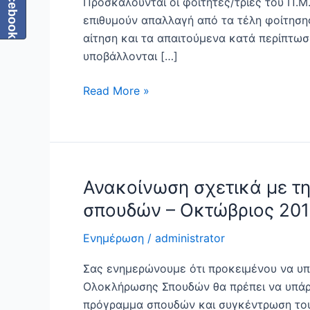
Facebook
Προσκαλούνται οι φοιτητές/τριες του Π.Μ
τέλη
επιθυμούν απαλλαγή από τα τέλη φοίτηση
φοίτησης
αίτηση και τα απαιτούμενα κατά περίπτωση
μεταπτυχιακών
υποβάλλονται […]
φοιτητών/
τριών
Read More »
έτους
εισαγωγής
2018
Ανακοίνωση σχετικά με τ
Ανακοίνωση
σχετικά
σπουδών – Οκτώβριος 20
με
την
Ενημέρωση
/
administrator
υποβολή
Σας ενημερώνουμε ότι προκειμένου να υπ
αίτησης
Ολοκλήρωσης Σπουδών θα πρέπει να υπάρ
για
πρόγραμμα σπουδών και συγκέντρωση του 
χορήγηση