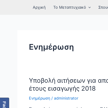
Μετάβαση
Post
Αρχική
Το Μεταπτυχιακό
Σπου
στο
pagination
περιεχόμενο
Ενημέρωση
Υποβολή αιτήσεων για απ
Υποβολή
αιτήσεων
έτους εισαγωγής 2018
για
απαλλαγή
Ενημέρωση
/
administrator
από