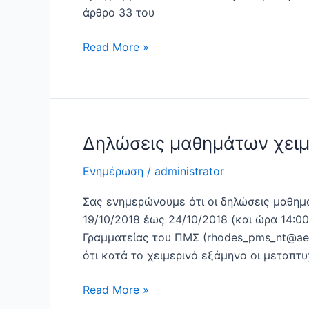
άρθρο 33 του
βεβαίωσης
ολοκλήρωσης
Read More »
σπουδών
–
Οκτώβριος
2018
Δηλώσεις μαθημάτων χειμ
Δηλώσεις
μαθημάτων
Ενημέρωση
/
administrator
χειμερινού
εξαμήνου
Σας ενημερώνουμε ότι οι δηλώσεις μαθημ
2018-
19/10/2018 έως 24/10/2018 (και ώρα 14:0
19
Γραμματείας του ΠΜΣ (rhodes_pms_nt@ae
ότι κατά το χειμερινό εξάμηνο οι μεταπτυ
Read More »