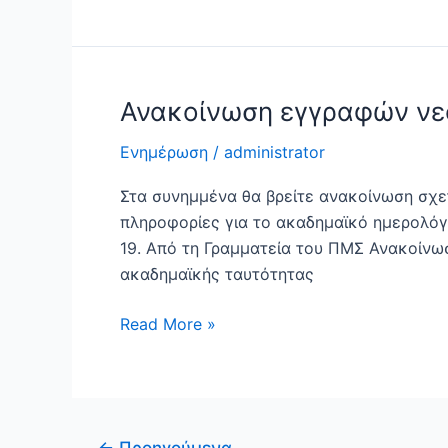
Ανακοίνωση εγγραφών νεο
Ανακοίνωση
εγγραφών
Ενημέρωση
/
administrator
νεοεισαχθέντων
μεταπτυχιακών
Στα συνημμένα θα βρείτε ανακοίνωση σχ
φοιτητών/
πληροφορίες για το ακαδημαϊκό ημερολόγι
τριών
19. Από τη Γραμματεία του ΠΜΣ Ανακοίνω
2018-
ακαδημαϊκής ταυτότητας
19
Read More »
←
Προηγούμενα